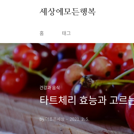
본문 바로가기
세상에모든행복
홈
태그
건강과 음식
타트체리 효능과 고르는
by 더조은세상
2021. 2. 5.