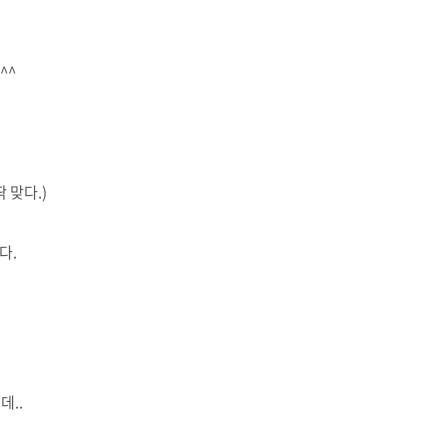
^^
 맞다.)
다.
데..